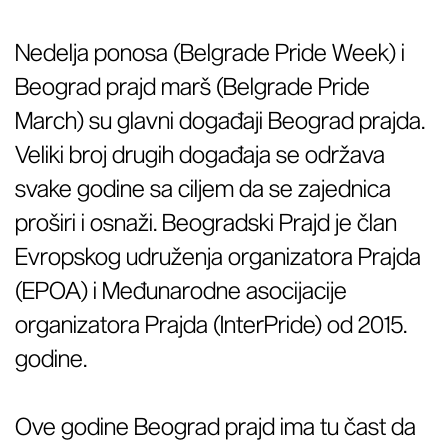
Nedelja ponosa (Belgrade Pride Week) i
Beograd prajd marš (Belgrade Pride
March) su glavni događaji Beograd prajda.
Veliki broj drugih događaja se održava
svake godine sa ciljem da se zajednica
proširi i osnaži. Beogradski Prajd je član
Evropskog udruženja organizatora Prajda
(EPOA) i Međunarodne asocijacije
organizatora Prajda (InterPride) od 2015.
godine.
Ove godine Beograd prajd ima tu čast da