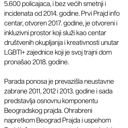
5.600 policajaca, i bez većih smetnji i
incidenata od 2014. godine. Prvi Prajd info
centar, otvoren 2017. godine, je otvoreni i
inkluzivni prostor koji služi kao centar
društvenih okupljanja i kreativnosti unutar
LGBTI+ zajednice koji je svoj trajni dom
pronašao 2018. godine.
Parada ponosa je prevazišla neustavne
zabrane 2011, 2012 i 2013. godine i sada
predstavlja osnovnu komponentu
Beogradskog prajda. Ohrabreni
napretkom Beograd Prajda i uspehom