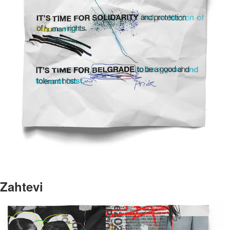
Zahtevi