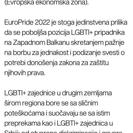
(Evropska ekonomska zona).
EuroPride 2022 je stoga jedinstvena prilika
da se poboljša pozicija LGBTI+ pripadnika
na Zapadnom Balkanu skretanjem pažnje
na borbu za jednakost i podizanje svesti o
potrebi donošenja zakona za zaštitu
njihovih prava.
LGBTI+ zajednice u drugim zemljama
širom regiona bore se sa sličnim
poteškoćama i suočavaju se sa istim
preprekama kao i LGBTI+ zajednica u
Srbiji: od otvorene diskriminacije i govora