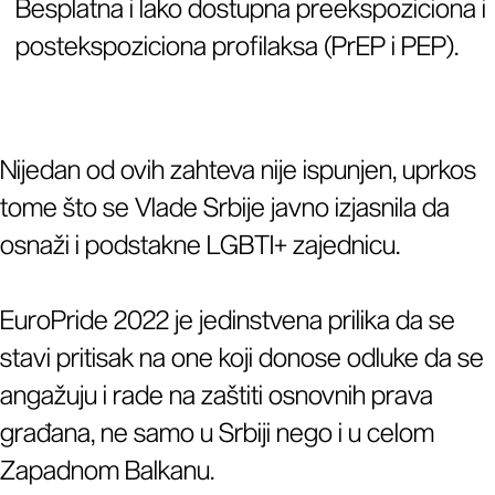
Besplatna i lako dostupna preekspoziciona i
postekspoziciona profilaksa (PrEP i PEP).
Nijedan od ovih zahteva nije ispunjen, uprkos
tome što se Vlade Srbije javno izjasnila da
osnaži i podstakne LGBTI+ zajednicu.
EuroPride 2022 je jedinstvena prilika da se
stavi pritisak na one koji donose odluke da se
angažuju i rade na zaštiti osnovnih prava
građana, ne samo u Srbiji nego i u celom
Zapadnom Balkanu.