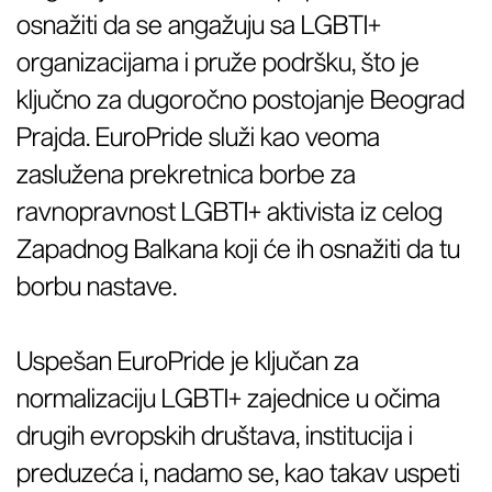
osnažiti da se angažuju sa LGBTI+
organizacijama i pruže podršku, što je
ključno za dugoročno postojanje Beograd
Prajda. EuroPride služi kao veoma
zaslužena prekretnica borbe za
ravnopravnost LGBTI+ aktivista iz celog
Zapadnog Balkana koji će ih osnažiti da tu
borbu nastave.
Uspešan EuroPride je ključan za
normalizaciju LGBTI+ zajednice u očima
drugih evropskih društava, institucija i
preduzeća i, nadamo se, kao takav uspeti