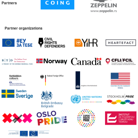
Partners
Partner organizations