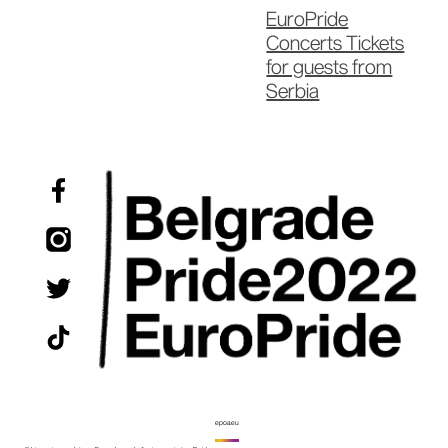
EuroPride
Concerts Tickets
for guests from
Serbia
epoa.eu