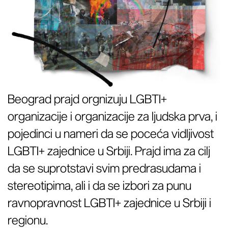
embar 12 – 18. septembar 12 – 18. septembar 
 18. septembar 12 – 18. septembar 12 – 18. 
embar 12 – 18. septembar
mbar 12 – 18. septembar 12 – 18. septembar 1
 18. septembar 12 – 18. septembar 12 – 18. 
embar 12 – 18. septembar 12 – 18. septembar 
 18. septembar 12 – 18. septembar 12 – 18. 
Beograd prajd orgnizuju LGBTI+
embar 12 – 18. septembar
mbar 12 – 18. septembar 12 – 18. septembar 1
organizacije i organizacije za ljudska prva, i
 18. septembar 12 – 18. septembar 12 – 18. 
pojedinci u nameri da se poceća vidljivost
embar 12 – 18. septembar 12 – 18. septembar 
LGBTI+ zajednice u Srbiji. Prajd ima za cilj
 18. septembar 12 – 18. septembar 12 – 18. 
embar 12 – 18. septembar 12 – 18. septembar 
da se suprotstavi svim predrasudama i
 18. septembar 12 – 18. septembar 12 – 18. 
stereotipima, ali i da se izbori za punu
embar 12 – 18. septembar 12 – 18. septembar 
ravnopravnost LGBTI+ zajednice u Srbiji i
– 18. septembar 12 – 18. septembar 12 – 18.
mbar 12 – 18. septembar 12 – 18. septembar 12
regionu.