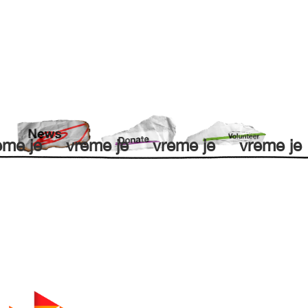
me je vreme je vreme je vreme je
me je vreme je vreme je vreme je
me je vreme je vreme je vreme je
me je vreme je vreme je vreme je
me je vreme je vreme je vreme je